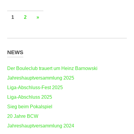
Seitennummerierung
NÄCHSTE
1
2
»
BEITRÄGE
der
Beiträge
NEWS
Der Bouleclub trauert um Heinz Barnowski
Jahreshauptversammlung 2025
Liga-Abschluss-Fest 2025
Liga-Abschluss 2025
Sieg beim Pokalspiel
20 Jahre BCW
Jahreshauptversammlung 2024