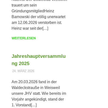
trauert um sein
GründungsmitgliedHeinz
Barnowski der völlig unerwartet
am 12.06.2026 verstorben ist.
Heinz war seit der[…]
WEITERLESEN
Jahreshauptversammlu
ng 2025
24. MÄRZ 2026
DOMINIK TRIEBLER
ALLGEMEIN
Am 20.03.2026 fand in der
Waldeckstrauße in Weisweil
unsere JHV statt. Wie bereits im
Vorjahr angekündigt, stand der
1. Vorstand[…]