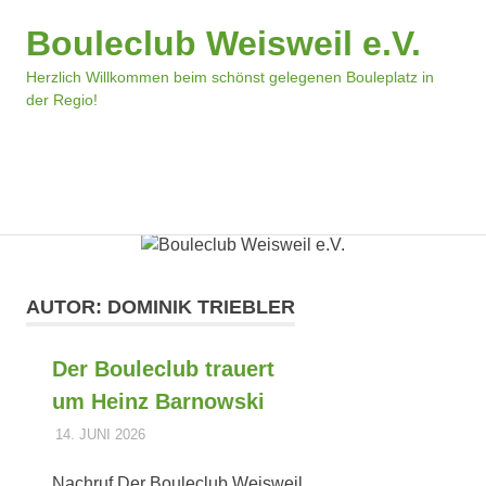
Bouleclub Weisweil e.V.
Herzlich Willkommen beim schönst gelegenen Bouleplatz in
der Regio!
MENÜ
Zum
Inhalt
springen
AUTOR:
DOMINIK TRIEBLER
Der Bouleclub trauert
um Heinz Barnowski
14. JUNI 2026
DOMINIK TRIEBLER
ALLGEMEIN
Nachruf Der Bouleclub Weisweil