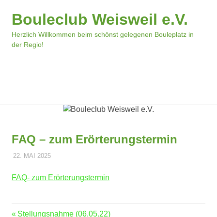
Bouleclub Weisweil e.V.
Herzlich Willkommen beim schönst gelegenen Bouleplatz in
der Regio!
MENÜ
Zum
Inhalt
springen
FAQ – zum Erörterungstermin
22. MAI 2025
DOMINIK TRIEBLER
POLDER
FAQ- zum Erörterungstermin
Vorheriger
Stellungsnahme (06.05.22)