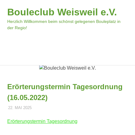
Bouleclub Weisweil e.V.
Herzlich Willkommen beim schönst gelegenen Bouleplatz in
der Regio!
MENÜ
Zum
Inhalt
springen
Erörterungstermin Tagesordnung
(16.05.2022)
22. MAI 2025
DOMINIK TRIEBLER
POLDER
Erörterungstermin Tagesordnung