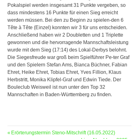
Pokalspiel werden insgesamt 31 Punkte vergeben, so
dass mindestens 16 Punkte für einen Sieg erreicht
werden müssen. Bei den zu Beginn zu spielen-den 6
Tête à Tête (Einzel) konnten wir 3 für uns entscheiden.
Anschließend haben wir 2 Doubletten und 1 Triplette
gewonnen und die hervorragende Mannschaftsleistung
wurde mit dem Sieg (17:14) des Lokal-Derbys belohnt.
Die Siegesfreude war groß beim Spielführer Pe-ter Graf
und den Spielern Stefan Ams, Bianca Büchner, Fabian
Ehret, Heike Ehret, Tobias Ehret, Yves Fillion, Klaus
Herbstritt, Monika Klipfel-Graf und Edwin Tiede. Der
Bouleclub Weisweil ist nun unter den Top 32
Mannschaften in Baden-Württemberg zu finden.
Vorheriger
Erörterungstermin Steno-Mitschrift (16.05.2022)
Beitragsnavigation